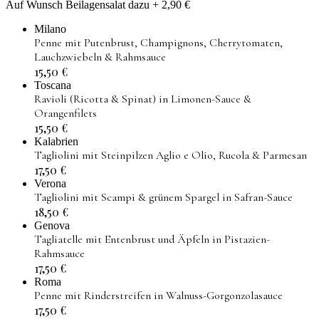
Auf Wunsch Beilagensalat dazu + 2,90 €
Milano
Penne mit Putenbrust, Champignons, Cherrytomaten,
Lauchzwiebeln & Rahmsauce
15,50
€
Toscana
Ravioli (Ricotta & Spinat) in Limonen-Sauce &
Orangenfilets
15,50
€
Kalabrien
Tagliolini mit Steinpilzen Aglio e Olio, Rucola & Parmesan
17,50
€
Verona
Tagliolini mit Scampi & grünem Spargel in Safran-Sauce
18,50
€
Genova
Tagliatelle mit Entenbrust und Äpfeln in Pistazien-
Rahmsauce
17,50
€
Roma
Penne mit Rinderstreifen in Walnuss-Gorgonzolasauce
17,50
€