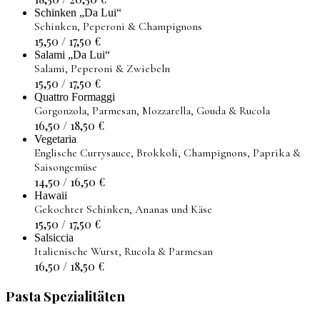
Schinken „Da Lui“
Schinken, Peperoni & Champignons
15,50 / 17,50
€
Salami „Da Lui“
Salami, Peperoni & Zwiebeln
15,50 / 17,50
€
Quattro Formaggi
Gorgonzola, Parmesan, Mozzarella, Gouda & Rucola
16,50 / 18,50
€
Vegetaria
Englische Currysauce, Brokkoli, Champignons, Paprika &
Saisongemüse
14,50 / 16,50
€
Hawaii
Gekochter Schinken, Ananas und Käse
15,50 / 17,50
€
Salsiccia
Italienische Wurst, Rucola & Parmesan
16,50 / 18,50
€
Pasta Spezialitäten