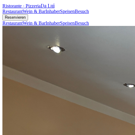
Da Lui
Ristorante · Pizzeria
Restaurant
Wein & Bar
Inhaber
Speisen
Besuch
Reservieren
Restaurant
Wein & Bar
Inhaber
Speisen
Besuch