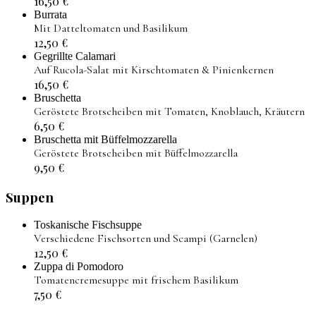
16,50
€
Burrata
Mit Datteltomaten und Basilikum
12,50
€
Gegrillte Calamari
Auf Rucola-Salat mit Kirschtomaten & Pinienkernen
16,50
€
Bruschetta
Geröstete Brotscheiben mit Tomaten, Knoblauch, Kräutern
6,50
€
Bruschetta mit Büffelmozzarella
Geröstete Brotscheiben mit Büffelmozzarella
9,50
€
Suppen
Toskanische Fischsuppe
Verschiedene Fischsorten und Scampi (Garnelen)
12,50
€
Zuppa di Pomodoro
Tomatencremesuppe mit frischem Basilikum
7,50
€