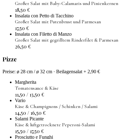
Großer Salat mit Baby-Calamaris und Pinienkernen
18,50
€
Insalata con Petto di Tacchino
Großer Salat mit Putenbrust und Parmesan
17,50
€
Insalata con Filetto di Manzo
Großer Salat mit gegrilltem Rinderfilet & Parmesan
26,50
€
Pizze
Preise: ø 28 cm / ø 32 cm · Beilagensalat + 2,90 €
Margherita
Tomatensauce & Käse
11,50 / 13,50
€
Vario
Käse & Champignons / Schinken / Salami
14,50 / 16,50
€
Salami Picante
Käse & luftgetrocknete Peperoni-Salami
15,50 / 17,50
€
Prosciutto e Funghi